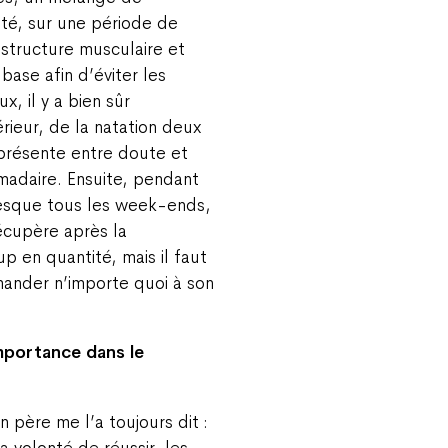
ité, sur une période de
 structure musculaire et
 base afin d’éviter les
x, il y a bien sûr
rieur, de la natation deux
eprésente entre doute et
adaire. Ensuite, pendant
presque tous les week-ends,
écupère après la
p en quantité, mais il faut
mander n’importe quoi à son
importance dans le
n père me l’a toujours dit :
a volonté de réussir, les