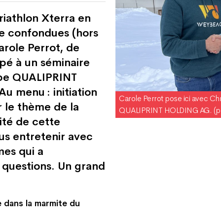
iathlon Xterra en
ge confondues (hors
arole Perrot, de
pé à un séminaire
upe QUALIPRINT
 menu : initiation
Carole Perrot pose ici avec Chr
r le thème de la
QUALIPRINT HOLDING AG. (p
ité de cette
us entretenir avec
es qui a
questions. Un grand
 dans la marmite du