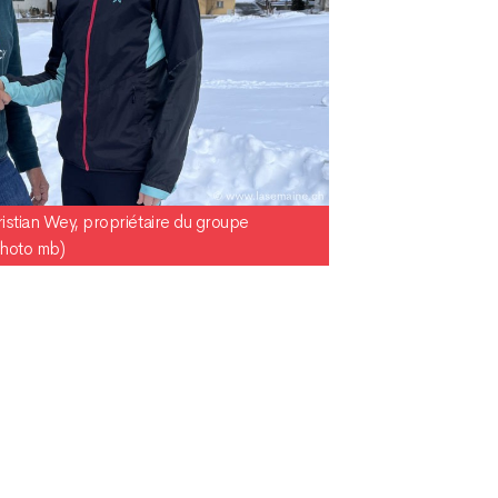
istian Wey, propriétaire du groupe
hoto mb)