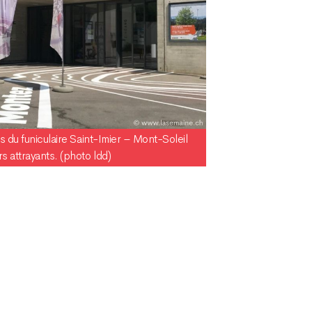
s du funiculaire Saint-Imier – Mont-Soleil
 attrayants. (photo ldd)