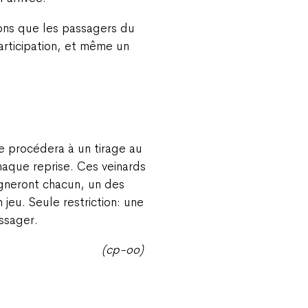
ons que les passagers du
participation, et même un
e procédera à un tirage au
haque reprise. Ces veinards
agneront chacun, un des
jeu. Seule restriction: une
assager.
(cp-oo)