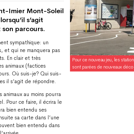
int-Imier Mont-Soleil
lorsqu’il s’agit
t son parcours.
ment sympathique: un
rs, et qui ne manquera pas
s. En clair et très
Pour ce nouveau jeu, les station
es animaux (factices
sont parées de nouveaux décors
urs. Où suis-je? Qui suis-
es il s’agit de répondre.
is animaux au moins pourra
 Pour ce faire, il écrira le
ra bien entendu ses
suite sa carte dans l’une
rouvent bien entendu dans
’arrivée.