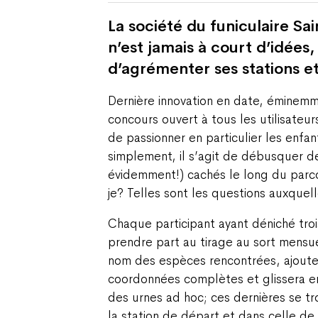
La société du funiculaire Sa
n’est jamais à court d’idées, 
d’agrémenter ses stations e
Dernière innovation en date, éminem
concours ouvert à tous les utilisateu
de passionner en particulier les enfant
simplement, il s’agit de débusquer d
évidemment!) cachés le long du parco
je? Telles sont les questions auxquell
Chaque participant ayant déniché tro
prendre part au tirage au sort mensuel.
nom des espèces rencontrées, ajoute
coordonnées complètes et glissera en
des urnes ad hoc; ces dernières se t
la station de départ et dans celle de l