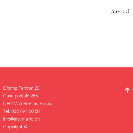
(cp-oo)
Champ Pention 20
Case postale 255
CH-2735 Bévilard Suisse
Tél. 032 491 60 80
info@lasemaine.ch
Copyright ©