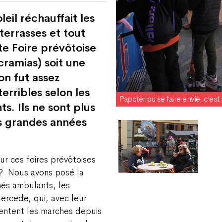
oleil réchauffait les
terrasses et tout
te Foire prévôtoise
cramias) soit une
on fut assez
erribles selon les
Papoter ou se faire envie, c’est 
s. Ils ne sont plus
s grandes années
 ces foires prévôtoises
?
Nous avons posé la
hés ambulants, les
ercede, qui, avec leur
uentent les marches depuis