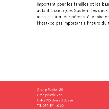
important pour les familles et les ba
autant à cœur joie. Soutenir les deux 
aussi assurer leur pérennité, y faire 
N’est-ce pas important à l’heure du t
Champ Pention 20
Case postale 255
CH-2735 Bévilard Suisse
Tél. 032 491 60 80