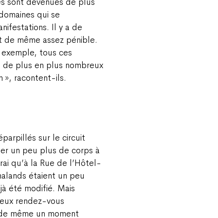
res sont devenues de plus
domaines qui se
nifestations. Il y a de
ut de même assez pénible.
r exemple, tous ces
t de plus en plus nombreux
n », racontent-ils.
parpillés sur le circuit
ner un peu plus de corps à
vrai qu’à la Rue de l’Hôtel-
chalands étaient un peu
éjà été modifié. Mais
 deux rendez-vous
ut de même un moment