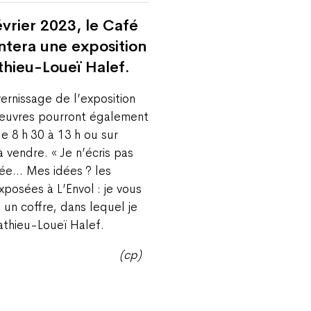
vrier 2023, le Café
ntera une exposition
thieu-Loueï Halef.
vernissage de l’exposition
 œuvres pourront également
e 8 h 30 à 13 h ou sur
 vendre. « Je n’écris pas
dée… Mes idées ? les
osées à L’Envol : je vous
s un coffre, dans lequel je
Mathieu-Loueï Halef.
(cp)