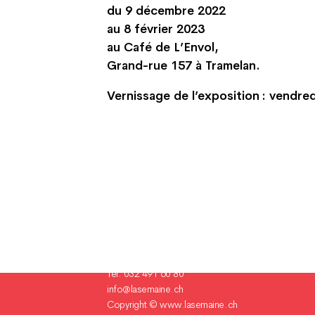
du 9 décembre 2022
au 8 février 2023
au Café de L’Envol,
Grand-rue 157 à Tramelan.
Vernissage de l’exposition : vendre
Champ Pention 20
Case postale 255
CH-2735 Bévilard Suisse
Tél. 032 491 60 80
info@lasemaine.ch
Copyright ©
www.lasemaine.ch