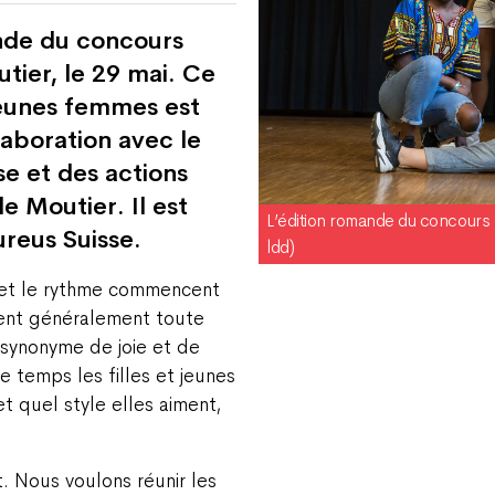
ande du concours
ier, le 29 mai. Ce
 jeunes femmes est
laboration avec le
se et des actions
e Moutier. Il est
L’édition romande du concour
ureus Suisse.
ldd)
e et le rythme commencent
rent généralement toute
 synonyme de joie et de
e temps les filles et jeunes
t quel style elles aiment,
. Nous voulons réunir les