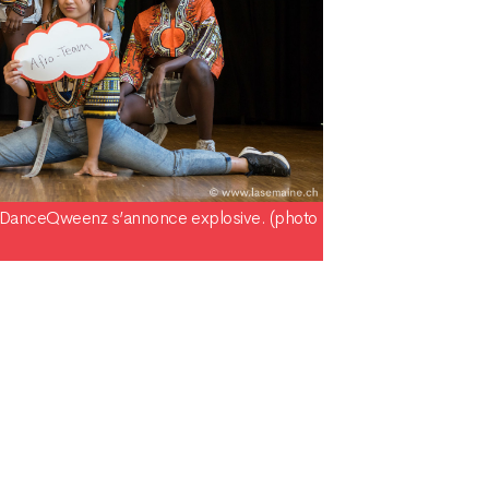
s DanceQweenz s’annonce explosive. (photo