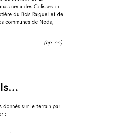
ormais ceux des Colisses du
stière du Bois Raiguel et de
re des communes de Nods,
(cp-oo)
ils…
 donnés sur le terrain par
r :