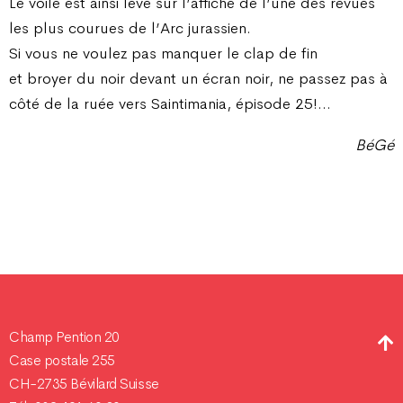
Le voile est ainsi levé sur l’affiche de l’une des revues
les plus courues de l’Arc jurassien.
Si vous ne voulez pas manquer le clap de fin
et broyer du noir devant un écran noir, ne passez pas à
côté de la ruée vers Saintimania, épisode 25!…
BéGé
Champ Pention 20
Case postale 255
CH-2735 Bévilard Suisse