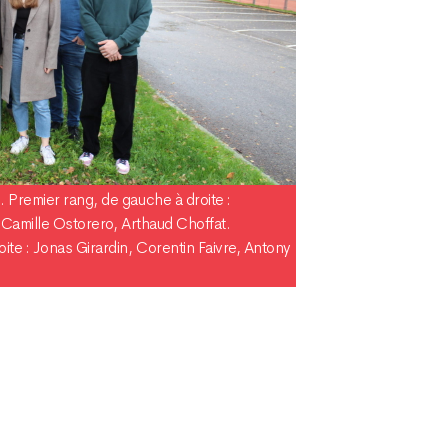
 Premier rang, de gauche à droite :
 Camille Ostorero, Arthaud Choffat.
te : Jonas Girardin, Corentin Faivre, Antony