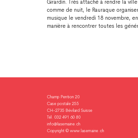
Girardin. Très attaché à rendre la vill
comme de nuit, le Rauraque organisera
musique le vendredi 18 novembre, en 
manière à rencontrer toutes les géné
Champ Pention 20
Case postale 255
CH-2735 Bévilard Suisse
Tél. 032 491 60 80
info@lasemaine.ch
Copyright ©
www.lasemaine.ch