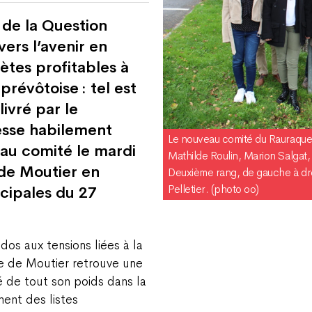
s de la Question
vers l’avenir en
rètes profitables à
prévôtoise : tel est
ivré par le
esse habilement
Le nouveau comité du Rauraque.
au comité le mardi
Mathilde Roulin, Marion Salgat,
de Moutier en
Deuxième rang, de gauche à droi
Pelletier. (photo oo)
icipales du 27
dos aux tensions liées à la
le de Moutier retrouve une
é de tout son poids dans la
ent des listes