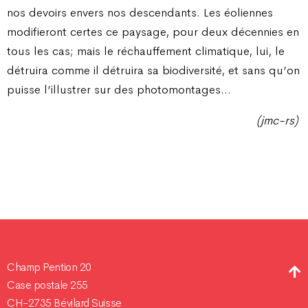
nos devoirs envers nos descendants. Les éoliennes
modifieront certes ce paysage, pour deux décennies en
tous les cas; mais le réchauffement climatique, lui, le
détruira comme il détruira sa biodiversité, et sans qu’on
puisse l’illustrer sur des photomontages…
(jmc-rs)
Champ Pention 20
Case postale 255
CH-2735 Bévilard Suisse