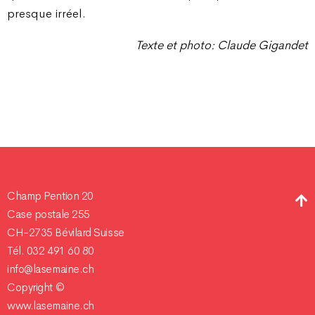
presque irréel.
Texte et photo: Claude Gigandet
Champ Pention 20
Case postale 255
CH-2735 Bévilard Suisse
Tél. 032 491 60 80
info@lasemaine.ch
Copyright ©
www.lasemaine.ch