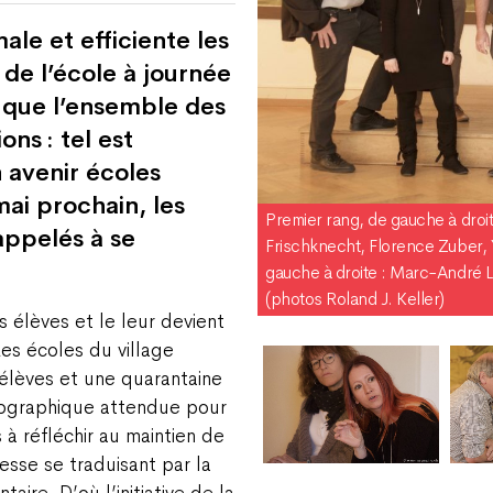
le et efficiente les
 de l’école à journée
i que l’ensemble des
ons : tel est
n avenir écoles
mai prochain, les
Premier rang, de gauche à droit
 appelés à se
Frischknecht, Florence Zuber,
gauche à droite : Marc-André 
(photos Roland J. Keller)
s élèves et le leur devient
Les écoles du village
élèves et une quarantaine
mographique attendue pour
à réfléchir au maintien de
sse se traduisant par la
ire. D’où l’initiative de la