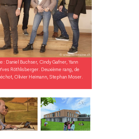
e : Daniel Buchser, Cindy Gafner, Yann
 Yves Röthlisberger. Deuxième rang, de
Léchot, Olivier Heimann, Stephan Moser.