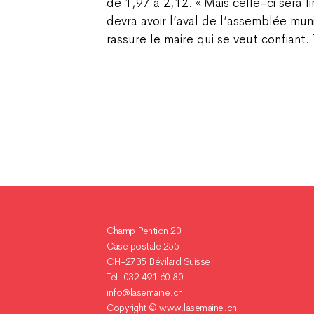
de 1,97 à 2,12. « Mais celle-ci sera l
devra avoir l’aval de l’assemblée munic
rassure le maire qui se veut confian
Champ Pention 20
Case postale 255
CH-2735 Bévilard Suisse
Tél. 032 491 60 80
info@lasemaine.ch
Copyright ©
www.lasemaine.ch