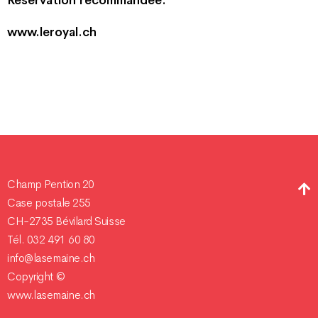
Réservation recommandée.
www.leroyal.ch
Champ Pention 20
Case postale 255
CH-2735 Bévilard Suisse
Tél. 032 491 60 80
info@lasemaine.ch
Copyright ©
www.lasemaine.ch