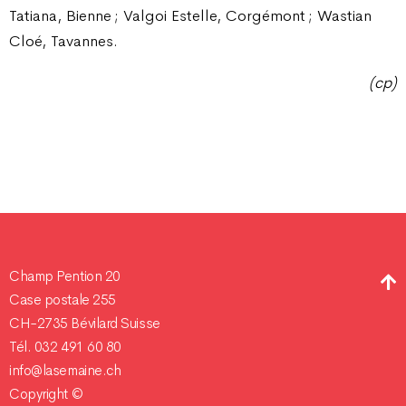
Tatiana, Bienne ; Valgoi Estelle, Corgémont ; Wastian
Cloé, Tavannes.
(cp)
Champ Pention 20
Case postale 255
CH-2735 Bévilard Suisse
Tél. 032 491 60 80
info@lasemaine.ch
Copyright ©