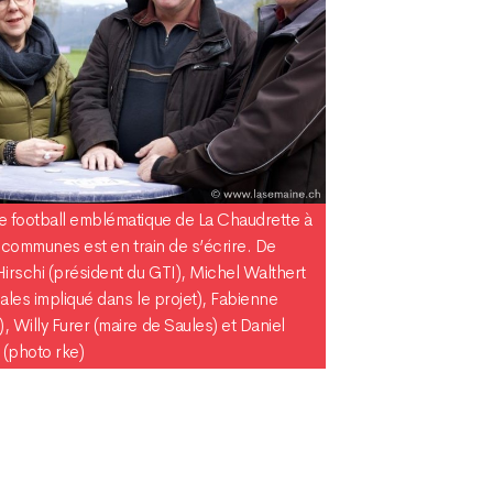
e football emblématique de La Chaudrette à
s communes est en train de s’écrire. De
irschi (président du GTI), Michel Walthert
ales impliqué dans le projet), Fabienne
 Willy Furer (maire de Saules) et Daniel
 (photo rke)