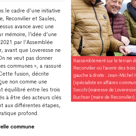
s le cadre d’une initiative
 Reconvilier et Saules,
ocessus avance avec une
ur mémoire, l’idée d’une
en 2021 par l’Assemblée
r, avant que Loveresse ne
« On ne veut pas donner
Rassemblement sur le terrain d
tes communes », a rassuré
Reconvilier où l’avenir des troi
Cette fusion, décrite
gauche à droite : Jean-Michel H
erçue non comme une
(spécialiste en affaires commun
 équilibré entre les trois
Secchi (mairesse de Loveresse),
Buchser (maire de Reconvilier).
és à être des acteurs clés
ent aux différentes étapes,
ratique profond.
velle commune