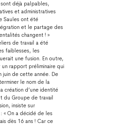
 sont déjà palpables,
ives et administratives
e Saules ont été
ntégration et le partage des
entalités changent ! »
liers de travail a été
es faiblesses, les
erait une fusion. En outre,
 un rapport préliminaire qui
in juin de cette année. De
terminer le nom de la
a création d’une identité
nt du Groupe de travail
on, insiste sur
 : « On a décidé de les
ais dès 16 ans ! Car ce