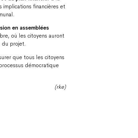
es implications financières et
munal.
usion en assemblées
re, où les citoyens auront
n du projet.
surer que tous les citoyens
e processus démocratique
(rke)