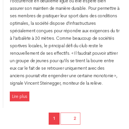
l’occurrence en deuxième ligue où elle espère bien
assurer son maintien de manière durable. Pour permettre à
ses membres de pratiquer leur sport dans des conditions
optimales, la société dispose d’infrastructures
spécialement conçues pour répondre aux exigences du tir
à l’arbalète à 30 mètres. Comme beaucoup de sociétés
sportives locales, le principal défi du club reste le
renouvellement de ses effectifs. « Il faudrait pouvoir attirer
un groupe de jeunes pour qu’ils se tirent la bourre entre
eux car le fait de se retrouver uniquement avec des
anciens pourrait vite engendrer une certaine monotonie »,
signale Vincent Steinegger, moniteur de la relève.
Lire plus
Page
1
Page
2