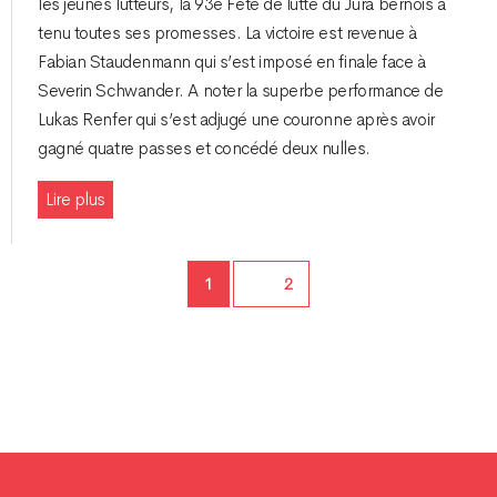
les jeunes lutteurs, la 93e Fête de lutte du Jura bernois a
tenu toutes ses promesses. La victoire est revenue à
Fabian Staudenmann qui s’est imposé en finale face à
Severin Schwander. A noter la superbe performance de
Lukas Renfer qui s’est adjugé une couronne après avoir
gagné quatre passes et concédé deux nulles.
Lire plus
Page
1
Page
2