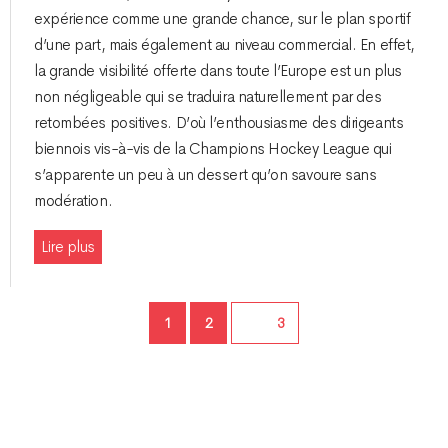
expérience comme une grande chance, sur le plan sportif
d’une part, mais également au niveau commercial. En effet,
la grande visibilité offerte dans toute l’Europe est un plus
non négligeable qui se traduira naturellement par des
retombées positives. D’où l’enthousiasme des dirigeants
biennois vis-à-vis de la Champions Hockey League qui
s’apparente un peu à un dessert qu’on savoure sans
modération.
Lire plus
Page
Page
1
2
Page
3