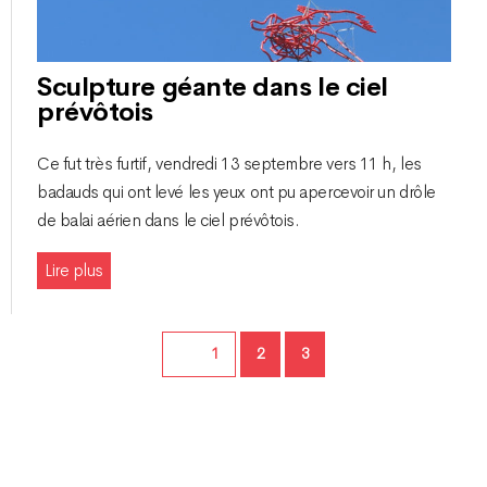
Sculpture géante dans le ciel
prévôtois
Ce fut très furtif, vendredi 13 septembre vers 11 h, les
badauds qui ont levé les yeux ont pu apercevoir un drôle
de balai aérien dans le ciel prévôtois.
Lire plus
Page
Page
Page
1
2
3