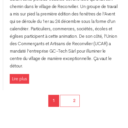
chemin dans le village de Reconvilier. Un groupe de travail
a mis sur pied la première édition des fenêtres de l’Avent
qui se déroule du 1er au 24 décembre sous la forme d’un
calendrier. Particuliers, commerces, sociétés, écoles et
églises participent à cette animation. De son côté, l’Union
des Commerçants et Artisans de Reconvilier (UCAR) a
mandaté l’entreprise GC-Tech Sàrl pour illuminer le
centre du village de manière exceptionnelle. Ça vaut le
détour.
Lire plus
Page
1
Page
2