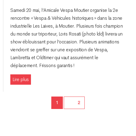
Samedi 20 mai, l’Amicale Vespa Moutier organise la 2e
rencontre « Vespa & Véhicules historiques » dans la zone
industrielle Les Laives, à Moutier. Plusieurs fois champion
du monde sur triporteur, Loris Rosati (photo ldd) livrera un
show éblouissant pour l’occasion. Plusieurs animations
viendront se greffer sur une exposition de Vespa,
Lambretta et Oldtimer qui vaut assurément le
déplacement. Frissons garantis !
Lire plus
Page
1
Page
2