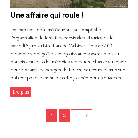
Une affaire qui roule !
Les caprices de la météo n’ont pas empêché
l’organisation de festivités conviviales et amicales le
samedi 8 juin au Bike Park de Valbirse. Près de 400
personnes ont goûté aux réjouissances avec un plaisir
non dissimulé. Ride, mélodies alpestres, chasse au trésor
pour les familles, sciages de troncs, concours et musique
ont composé le menu de cette journée portes ouvertes.
Lire plus
Page
Page
1
2
Page
3