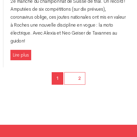
2e manche du championnat de Suisse de trial. Un record !
Amputées de six compétitions (sur dix prévues),
coronavirus oblige, ces joutes nationales ont mis en valeur
à Roches une nouvelle discipline en vogue : la moto
électrique. Avec Alexia et Neo Geiser de Tavannes au
guidon!
Lire plus
Page
1
Page
2