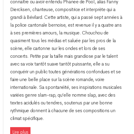
connaître ou avoir entendu Phanee de Pool, alias Fanny
Diercksen, chanteuse, compositrice et interprète qui a
grandi à Bévilard. Cette artiste, qui a passé sept années à
la police cantonale bernoise, est revenue il y a quatre ans
à ses premières amours, la musique. Chouchou de
quasiment tous les médias et saluée par les pros de la
scène, elle cartonne sur les ondes et lors de ses
concerts. Petite par la taille mais grandiose par le talent
avec sa voix tantôt suave tantôt puissante, elle a su
conquérir un public toutes générations confondues et se
faire une belle place sur la scène romande, voire
internationale. Sa spontanéité, ses inspirations musicales
variées genre slam-rap, qu’elle nomme slap, avec des
textes acidulés ou tendres, soutenus par une bonne
rythmique donnent à chacune de ses compositions un
climat spécifique.
Lire plus