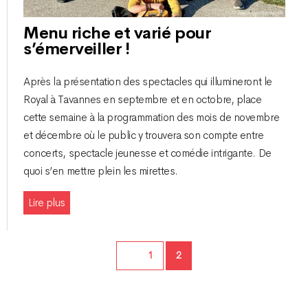
Menu riche et varié pour
s’émerveiller !
Après la présentation des spectacles qui illumineront le
Royal à Tavannes en septembre et en octobre, place
cette semaine à la programmation des mois de novembre
et décembre où le public y trouvera son compte entre
concerts, spectacle jeunesse et comédie intrigante. De
quoi s’en mettre plein les mirettes.
Lire plus
Page
Page
1
2