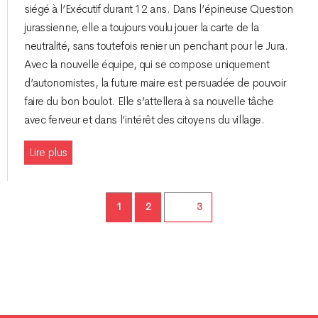
siégé à l’Exécutif durant 12 ans. Dans l’épineuse Question
jurassienne, elle a toujours voulu jouer la carte de la
neutralité, sans toutefois renier un penchant pour le Jura.
Avec la nouvelle équipe, qui se compose uniquement
d’autonomistes, la future maire est persuadée de pouvoir
faire du bon boulot. Elle s’attellera à sa nouvelle tâche
avec ferveur et dans l’intérêt des citoyens du village.
Lire plus
Page
Page
1
2
Page
3