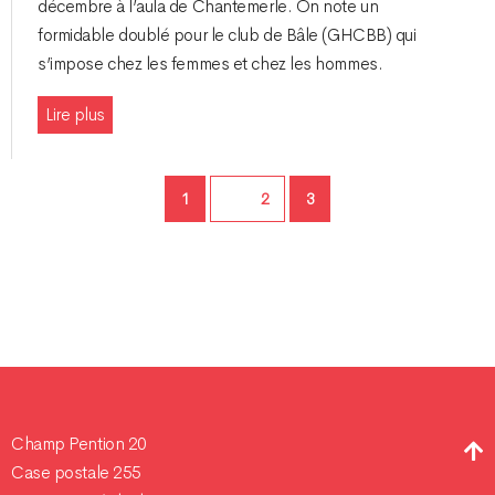
décembre à l’aula de Chantemerle. On note un
formidable doublé pour le club de Bâle (GHCBB) qui
s’impose chez les femmes et chez les hommes.
Lire plus
Page
Page
1
Page
2
3
Champ Pention 20
Case postale 255