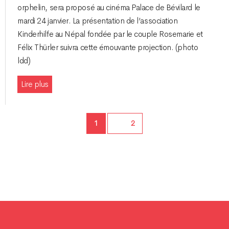
orphelin, sera proposé au cinéma Palace de Bévilard le
mardi 24 janvier. La présentation de l’association
Kinderhilfe au Népal fondée par le couple Rosemarie et
Félix Thürler suivra cette émouvante projection. (photo
ldd)
Lire plus
Page
1
Page
2