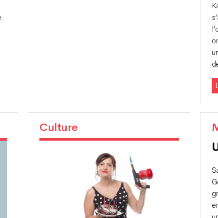
K
e
s
l
or
un
d
L
Culture
M
U
Sa
G
g
e
u