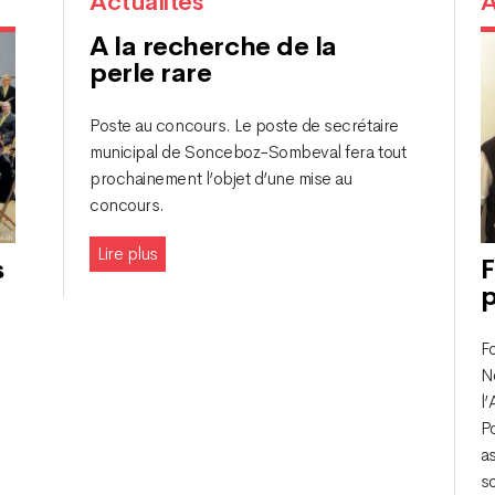
Actualités
A
A la recherche de la
perle rare
Poste au concours. Le poste de secrétaire
municipal de Sonceboz-Sombeval fera tout
prochainement l’objet d’une mise au
concours.
Lire plus
s
F
p
F
N
l’
P
a
n
s