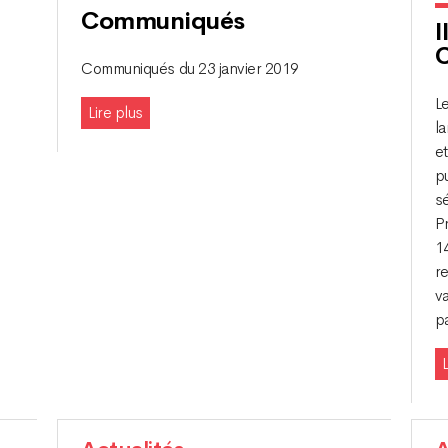
Communiqués
I
C
Communiqués du 23 janvier 2019
Le
Lire plus
l
et
p
sé
P
1
r
va
pa
L