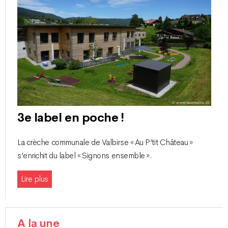
3e label en poche !
La crèche communale de Valbirse « Au P’tit Château »
s’enrichit du label « Signons ensemble ».
Lire plus
A la une