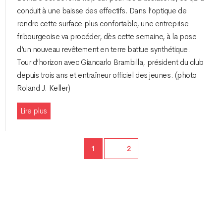
conduit à une baisse des effectifs. Dans l’optique de
rendre cette surface plus confortable, une entreprise
fribourgeoise va procéder, dès cette semaine, à la pose
d’un nouveau revêtement en terre battue synthétique.
Tour d’horizon avec Giancarlo Brambilla, président du club
depuis trois ans et entraîneur officiel des jeunes. (photo
Roland J. Keller)
Lire plus
Page
1
Page
2