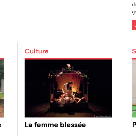
de
gr
L
Culture
S
e
La femme blessée
P