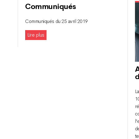
Communiqués
Communiqués du 25 avril 2019
Lire plus
A
d
La
1
r
c
l
de
te