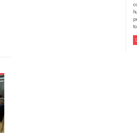
co
h
p
t
L