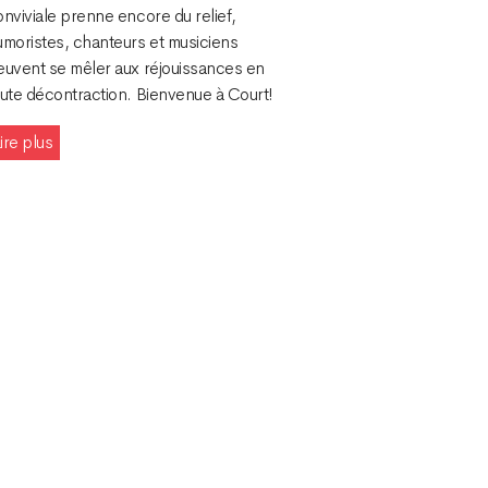
nviviale prenne encore du relief,
umoristes, chanteurs et musiciens
euvent se mêler aux réjouissances en
oute décontraction. Bienvenue à Court!
ire plus