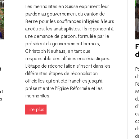
Les mennonites en Suisse expriment leur
pardon au gouvernement du canton de
Berne pour les souffrances infligées à leurs
ancêtres, les anabaptistes. Ils répondent à
une demande de pardon, formulée par le
président du gouvernement bernois,
F
Christoph Neuhaus, en tant que
d
responsable des affaires ecclésiastiques.
L’étape de réconciliation s’inscrit dans les
t
P
différentes étapes de réconciliation
d’
officielles qui ont été franchies jusqu’à
Fê
présent entre l’Eglise Réformée et les
it
M
mennonites.
s
d
d’
Lire plus
c
c
de
d