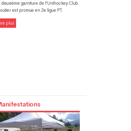
a deuxième garniture de l’Unihockey Club
outier est promue en 3e ligue PT.
ire plus
anifestations