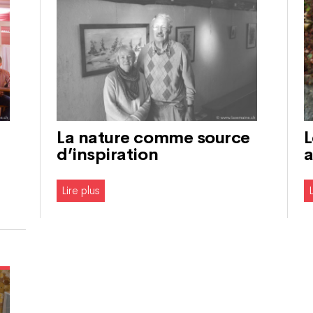
La nature comme source
L
d’inspiration
a
Lire plus
L