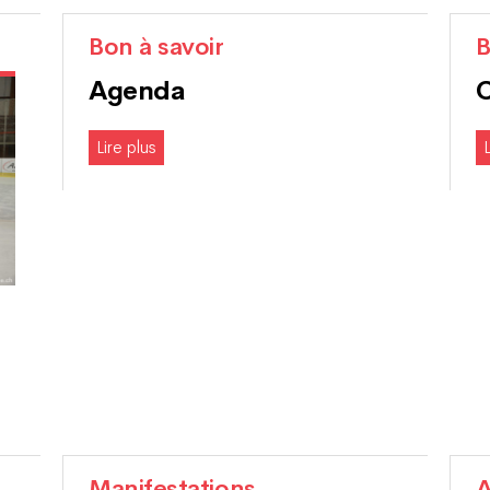
Bon à savoir
B
Agenda
Lire plus
L
Manifestations
A