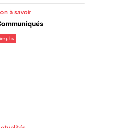
on à savoir
Communiqués
ire plus
ctualités