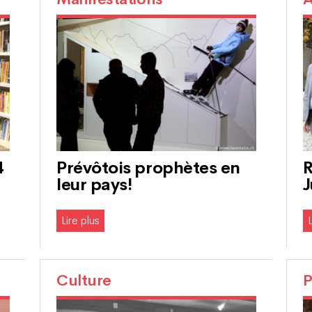
4
Prévôtois prophètes en
R
leur pays!
J
Lire plus
L
Culture
P