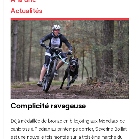
Actualités
Complicité ravageuse
Déjà médaillée de bronze en bikejöring aux Mondiaux de
canicross à Plédran au printemps dernier, Séverine Boillat
est une nouvelle fois montée sur la troisième marche du