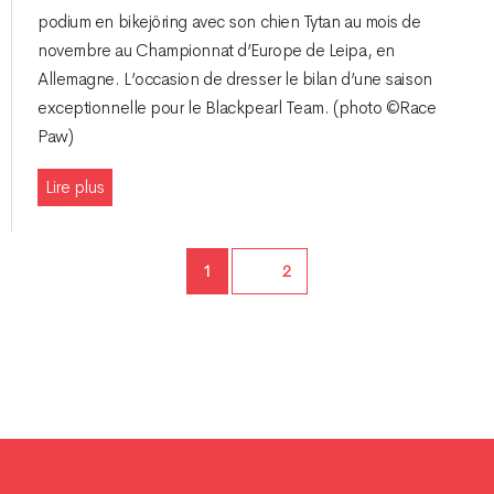
podium en bikejöring avec son chien Tytan au mois de
novembre au Championnat d’Europe de Leipa, en
Allemagne. L’occasion de dresser le bilan d’une saison
exceptionnelle pour le Blackpearl Team. (photo ©Race
Paw)
Lire plus
Page
1
Page
2