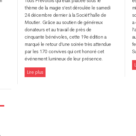
m
Tous Prévôtois qui était placée sous le
e
e
thème de la magie s’est déroulée le samedi
mi
24 décembre dernier à la Sociét’halle de
so
Moutier. Grâce au soutien de généreux
a
donateurs et au travail de près de
l’
cinquante bénévoles, cette 19e édition a
au
marqué le retour d’une soirée très attendue
f
par les 170 convives qui ont honoré cet
S
événement lumineux de leur présence.
L
Lire plus
a