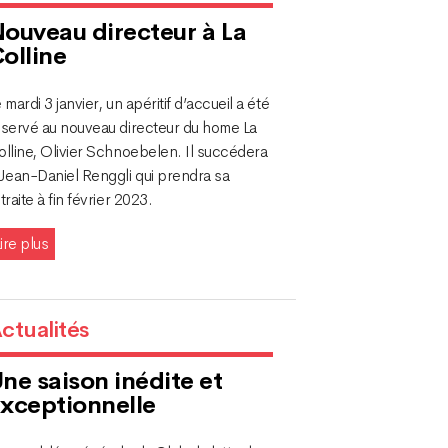
ouveau directeur à La
olline
 mardi 3 janvier, un apéritif d’accueil a été
éservé au nouveau directeur du home La
lline, Olivier Schnoebelen. Il succédera
 Jean-Daniel Renggli qui prendra sa
traite à fin février 2023.
ire plus
ctualités
ne saison inédite et
xceptionnelle