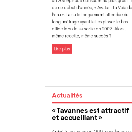
un 20e épisode consacré au plus gros fil
de ce début d’année, « Avatar : La Voie d
l’eau ». La suite longuement attendue du
long-métrage ayant fait exploser le box-
office lors de sa sortie en 2009. Alors,
même recette, même succès ?
Lire plus
Actualités
« Tavannes est attractif
et accueillant »
Arrivé à Tavannes en 1987 pour lancer s