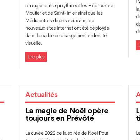
L
changements qui rythment les Hôpitaux de
la
Moutier et de Saint-Imier ainsi que les
d
Médicentres depuis deux ans, de
d
nouveaux sites internet ont été déployés
d
dans le cadre du changement d’identité
visuelle.
L
Lire plus
Actualités
A
La magie de Noël opère
L
toujours en Prévôté
t
La cuvée 2022 de la soirée de Noël Pour
L