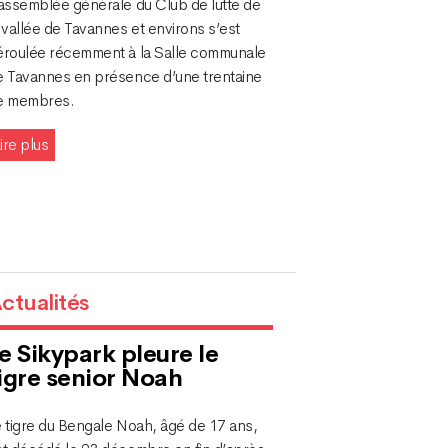
’assemblée générale du Club de lutte de
 vallée de Tavannes et environs s’est
éroulée récemment à la Salle communale
e Tavannes en présence d’une trentaine
e membres.
ire plus
ctualités
e Sikypark pleure le
igre senior Noah
e tigre du Bengale Noah, âgé de 17 ans,