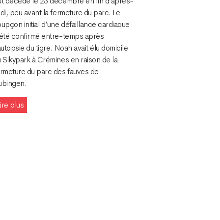
st décédé le 23 décembre en fin d’après-
di, peu avant la fermeture du parc. Le
upçon initial d’une défaillance cardiaque
 été confirmé entre-temps après
autopsie du tigre. Noah avait élu domicile
 Sikypark à Crémines en raison de la
ermeture du parc des fauves de
ubingen.
ire plus