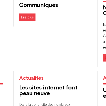
Communiqués
N
C
Lire plus
Le
r
Co
à
re
L
Actualités
A
Les sites internet font
U
peau neuve
e
Dans la continuité des nombreux