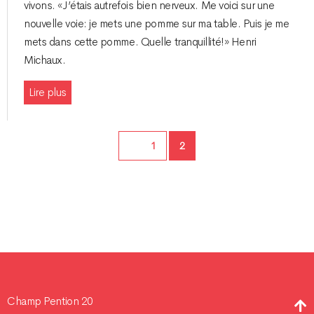
vivons. «J’étais autrefois bien nerveux. Me voici sur une
nouvelle voie: je mets une pomme sur ma table. Puis je me
mets dans cette pomme. Quelle tranquillité!» Henri
Michaux.
Lire plus
Page
Page
1
2
Champ Pention 20