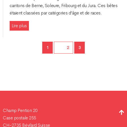
cantons de Berne, Soleure, Fribourg et du Jura. Ces bêtes
étaient classées par catégories d’âge et de races.
Lire plus
Page
Page
1
Page
2
3
Champ Pention 20
Case postale 255
CH-2735 Bévilard Suisse