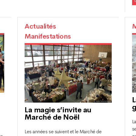
L
Actualités
M
Manifestations
L
g
La magie s’invite au
Marché de Noël
L
s
Les années se suivent et le Marché de