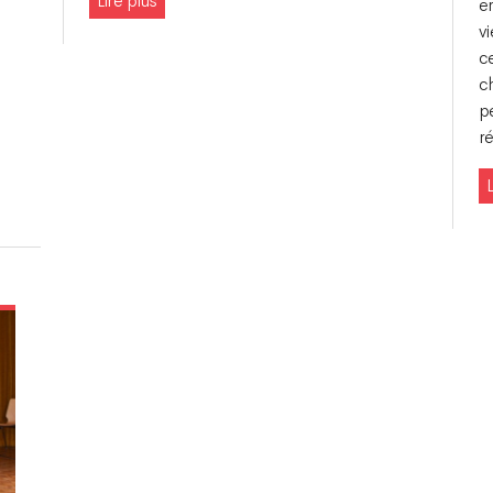
Lire plus
en
vi
c
c
p
r
L