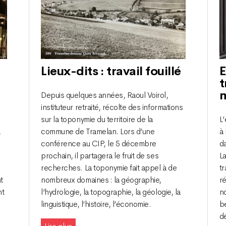
Lieux-dits : travail fouillé
E
t
Depuis quelques années, Raoul Voirol,
instituteur retraité, récolte des informations
sur la toponymie du territoire de la
L
a
commune de Tramelan. Lors d’une
à 
conférence au CIP, le 5 décembre
d
prochain, il partagera le fruit de ses
La
recherches. La toponymie fait appel à de
tr
t
nombreux domaines : la géographie,
r
nt
l’hydrologie, la topographie, la géologie, la
n
linguistique, l’histoire, l’économie.
b
d