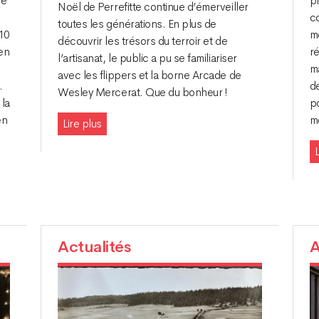
re
pr
Noël de Perrefitte continue d’émerveiller
co
toutes les générations. En plus de
110
mé
découvrir les trésors du terroir et de
 en
r
l’artisanat, le public a pu se familiariser
m
avec les flippers et la borne Arcade de
.
d
Wesley Mercerat. Que du bonheur !
 la
po
en
m
Lire plus
L
Actualités
A