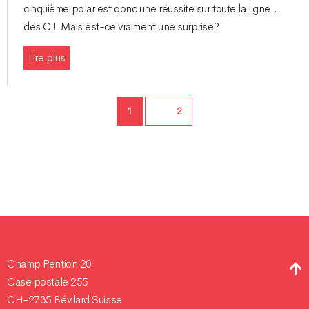
cinquième polar est donc une réussite sur toute la ligne…
des CJ. Mais est-ce vraiment une surprise?
Lire plus
Page
1
Page
2
Champ Pention 20
Case postale 255
CH-2735 Bévilard Suisse