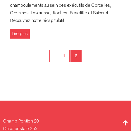
chamboulements au sein des exécutifs de Corcelles,
Crémines, Loveresse, Roches, Perrefitte et Saicourt.
Découvrez notre récapitulatif.
Lire plus
Page
Page
1
2
Champ Pention 20
Case postale 255