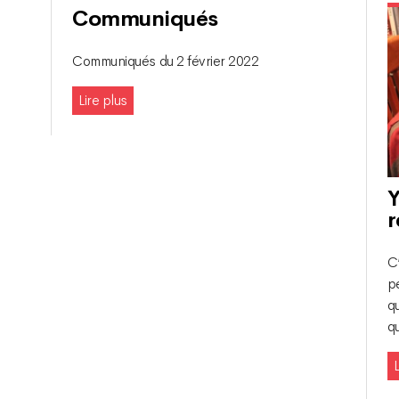
Communiqués
Communiqués du 2 février 2022
Lire plus
Y
r
C
p
qu
qu
L