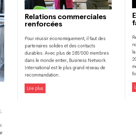
E
Relations commerciales
f
renforcées
Ré
Pour réussir économiquement, il faut des
n
partenaires solides et des contacts
la
durables. Avec plus de 285’000 membres
2
dans le monde entier, Business Network
m
International est le plus grand réseau de
fo
recommandation.
L
Lire plus
,
r.
ar