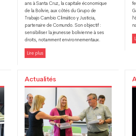
ans à Santa Cruz, la capitale économique
f
de la Bolivie, aux côtés du Grupo de
G
Trabajo Cambio Climático y Justicia,
l’
partenaire de Comundo. Son objectif :
na
sensibiliser la jeunesse bolivienne à ses
L
droits, notamment environnementaux.
Lire plus
Actualités
A