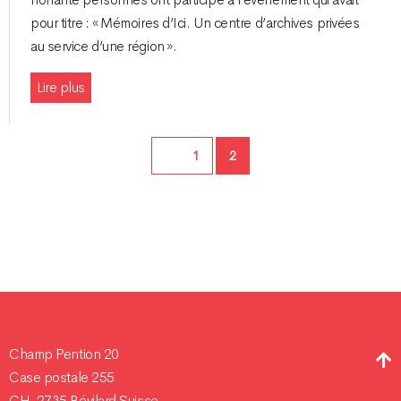
pour titre : « Mémoires d’Ici. Un centre d’archives privées
au service d’une région ».
Lire plus
Page
Page
1
2
Champ Pention 20
Case postale 255
CH-2735 Bévilard Suisse