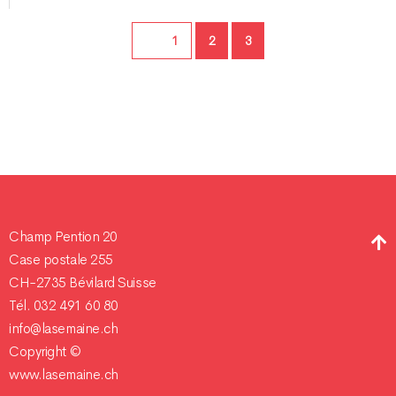
Page
Page
Page
1
2
3
Champ Pention 20
Case postale 255
CH-2735 Bévilard Suisse
Tél. 032 491 60 80
info@lasemaine.ch
Copyright ©
www.lasemaine.ch