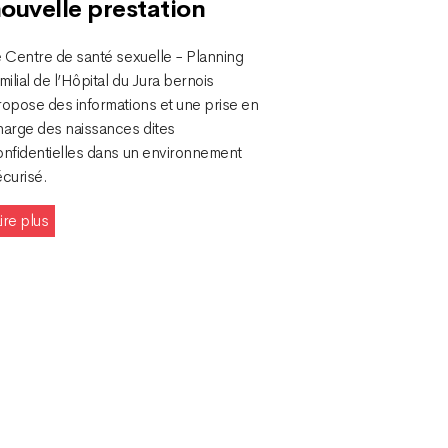
ouvelle prestation
e Centre de santé sexuelle - Planning
milial de l’Hôpital du Jura bernois
ropose des informations et une prise en
harge des naissances dites
onfidentielles dans un environnement
écurisé.
ire plus