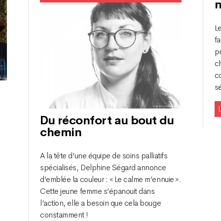
n
L
fa
p
c
c
s
L
Du réconfort au bout du
chemin
A la tête d’une équipe de soins palliatifs
spécialisés, Delphine Ségard annonce
d’emblée la couleur : « Le calme m’ennuie ».
Cette jeune femme s’épanouit dans
l’action, elle a besoin que cela bouge
constamment !