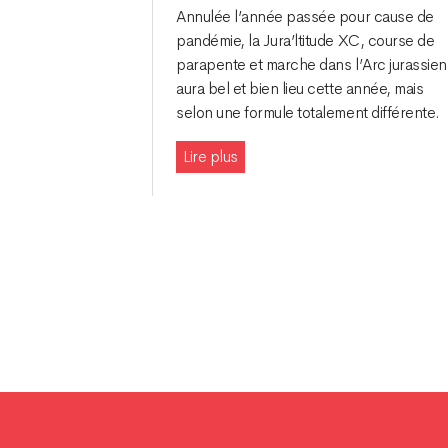
Annulée l’année passée pour cause de
pandémie, la Jura’ltitude XC, course de
parapente et marche dans l’Arc jurassien
aura bel et bien lieu cette année, mais
selon une formule totalement différente.
Lire plus
Navigation
des
articles