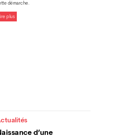
ette démarche.
ire plus
ctualités
aissance d’une