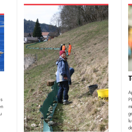
T
Ap
es
PE
en
mi
u
gé
lu
d