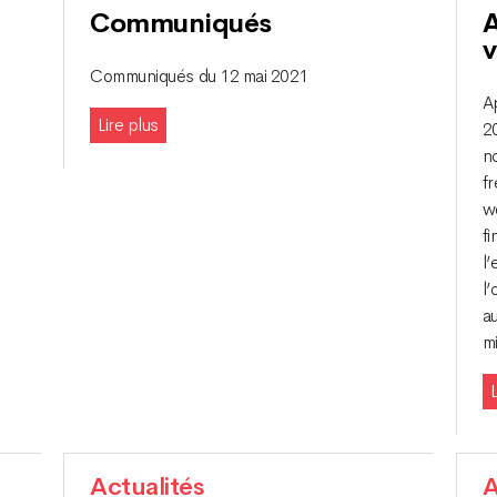
Communiqués
A
v
Communiqués du 12 mai 2021
A
Lire plus
20
no
f
w
fi
l’
l’
a
mi
L
Actualités
A